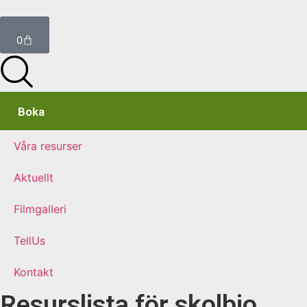
0
Boka
Våra resurser
Aktuellt
Filmgalleri
TellUs
Kontakt
Resurslista för skolbio