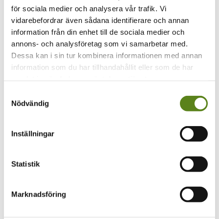
för sociala medier och analysera vår trafik. Vi
viktiga och ibland svåra ämnen. Vi stöttar
vidarebefordrar även sådana identifierare och annan
skolbioaktiviteter i sydost med upp till 20.000 kr per
information från din enhet till de sociala medier och
kommun.
annons- och analysföretag som vi samarbetar med.
Läs mer
Dessa kan i sin tur kombinera informationen med annan
information som du har tillhandahållit eller som de har
samlat in när du har använt deras tjänster.
16 MAR
Samtyckesval
Årets första produktionsstöd utdelade
Nödvändig
Två skräckfilmer och två dokumentärer får stöd.
Inställningar
Läs mer
Statistik
12 MAR
Det regionala filmåret 2025 är här!
Marknadsföring