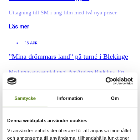
Uttagning till SM i ung film med två nya priser.
Läs mer
13 APR
”Mina drömmars land” på turné i Blekinge
Med regissörssamtal med Per Anders Rudelius. Fri
entré!
Läs mer
Samtycke
Information
Om
29 MAR
Denna webbplats använder cookies
Sök vårt skolbiostöd!
Vi använder enhetsidentifierare för att anpassa innehållet
och annonserna till användarna, tillhandahålla funktioner
Skolbio gör världen större och inbjuder till samtal om