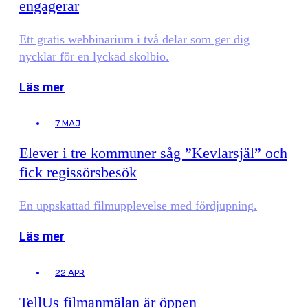
engagerar
Ett gratis webbinarium i två delar som ger dig
nycklar för en lyckad skolbio.
Läs mer
7 MAJ
Elever i tre kommuner såg ”Kevlarsjäl” och
fick regissörsbesök
En uppskattad filmupplevelse med fördjupning.
Läs mer
22 APR
TellUs filmanmälan är öppen