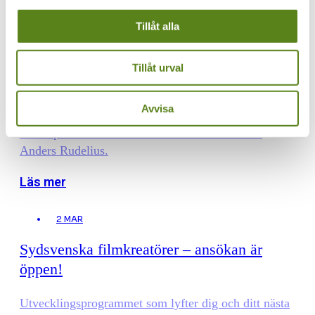
Läs vår verksamhetsberättelse.
Tillåt alla
Läs mer
Tillåt urval
5 MAR
Regional film i Mina drömmars land
Avvisa
Världspremiär för ”Om svalorna landar” av Per
Anders Rudelius.
Läs mer
2 MAR
Sydsvenska filmkreatörer – ansökan är
öppen!
Utvecklingsprogrammet som lyfter dig och ditt nästa