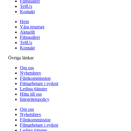
Filmgalleri
TellUs
Kontakt
Hem
Våra resurser
Aktuellt
Filmgalleri
TellUs
Kontakt
Övriga länkar
Om oss
Nyhetsbrev
Filmkommission
Filmarbetare i sydost
Lediga tjänster
Hitta till oss
Integritetspolicy
Om oss
Nyhetsbrev
Filmkommission
Filmarbetare i sydost
Lediga tjänster