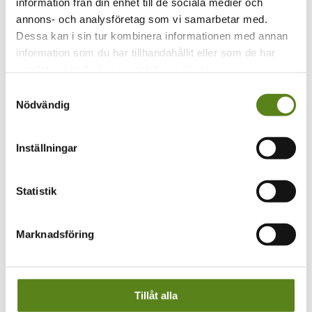
information från din enhet till de sociala medier och
filmregion och att arbetstillfällen skapas för
annons- och analysföretag som vi samarbetar med.
regionala filmarbetare och bolag.
Dessa kan i sin tur kombinera informationen med annan
information som du har tillhandahållit eller som de har
Vi förmedlar location scouter och utbildar
samlat in när du har använt deras tjänster.
scouter vid behov. Vi förmedlar också
Samtyckesval
filmarbetare som kan medverka i professionella
Nödvändig
produktioner.
Inställningar
Statistik
Läs mer om Southern Sweden film
commission
Marknadsföring
André Larsson Flyborg
Talangutveckling och produktion
Tillåt alla