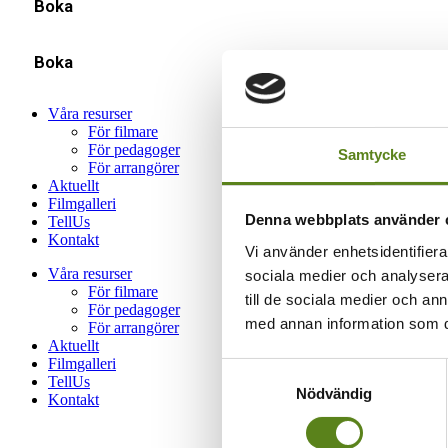
Boka
Boka
Våra resurser
För filmare
För pedagoger
Samtycke
För arrangörer
Aktuellt
Filmgalleri
Denna webbplats använder 
TellUs
Kontakt
Vi använder enhetsidentifierar
Våra resurser
sociala medier och analysera 
För filmare
till de sociala medier och a
För pedagoger
med annan information som du 
För arrangörer
Aktuellt
Filmgalleri
Samtyckesval
TellUs
Nödvändig
Kontakt