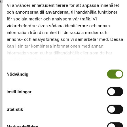
Genre:
Dokumentär
Vi använder enhetsidentifierare för att anpassa innehållet
och annonserna till användarna, tillhandahålla funktioner
för sociala medier och analysera vår trafik. Vi
vidarebefordrar även sådana identifierare och annan
information från din enhet till de sociala medier och
Vill du veta mer?
annons- och analysföretag som vi samarbetar med. Dessa
kan i sin tur kombinera informationen med annan
Fråga oss allt om Skapande skola, film på
information som du har tillhandahållit eller som de har
fritiden, filmkunnighet, skolbio,
samlat in när du har använt deras tjänster.
filmproduktion, filmkommission och
Samtyckesval
visning av film – på biografer och andra
Nödvändig
platser.
Inställningar
Kontakta oss
Statistik
Marknadsföring