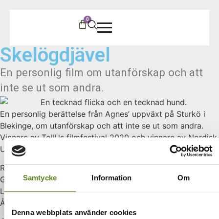
0
Skelögdjävel
En personlig film om utanförskap och att
inte se ut som andra.
En personlig berättelse från Agnes’ uppväxt på Sturkö i
Blekinge, om utanförskap och att inte se ut som andra.
Vinnare av TellUs filmfestival 2020 och vinnare av Nordisk
Ungdoms Filmfestivals pris på Novemberfestivalen 2020.
Regi: Agnes Brede
Samtycke
Information
Om
Genre: Dokumentär
Längd: 5:27
År: 2019
Denna webbplats använder cookies