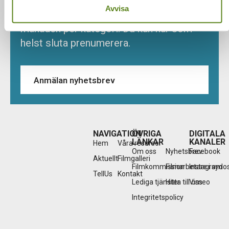
Avvisa
arrangörer. Det blir max. ett nyhetsbrev i
månaden per kategori. Du kan när som
helst sluta prenumerera.
Anmälan nyhetsbrev
NAVIGATION
ÖVRIGA
DIGITALA
LÄNKAR
KANALER
Hem
Våra resurser
Om oss
Nyhetsbrev
Facebook
Aktuellt
Filmgalleri
Filmkommission
Filmarbetare i sydo
Instagram
TellUs
Kontakt
Lediga tjänster
Hitta till oss
Vimeo
Integritetspolicy