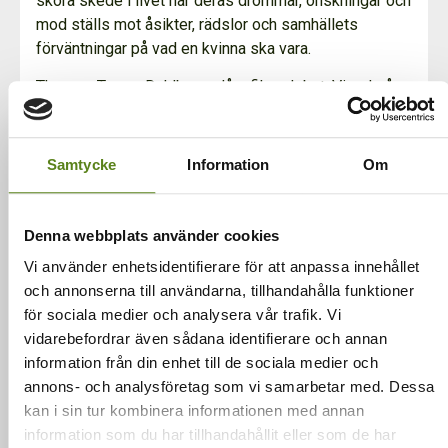
sköra skede i livet när deras drömmar, önskningar och
mod ställs mot åsikter, rädslor och samhällets
förväntningar på vad en kvinna ska vara.
Theresa Traore Dahlbergs långfilmsdebut. Visad på
IDFA Amsterdam. Vinnare på Beldocs Festival och
Carthago Film Festival. Tävlade på DocsBarcelona,
Göteborg Film Festival m.fl. Nominerad till Prix
Samtycke
Information
Om
Europa.
Regi: Theresa Traore Dahlberg
Denna webbplats använder cookies
Genre: dokumentär
Vi använder enhetsidentifierare för att anpassa innehållet
Längd: 83 min
och annonserna till användarna, tillhandahålla funktioner
År: 2017
för sociala medier och analysera vår trafik. Vi
Genre:
Dokumentär
vidarebefordrar även sådana identifierare och annan
information från din enhet till de sociala medier och
annons- och analysföretag som vi samarbetar med. Dessa
kan i sin tur kombinera informationen med annan
information som du har tillhandahållit eller som de har