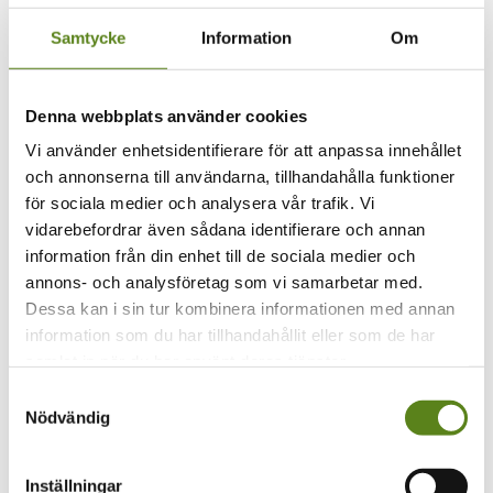
Samtycke
Information
Om
HAIYU
Denna webbplats använder cookies
Rebelsinger Mariem Hassan and the
Vi använder enhetsidentifierare för att anpassa innehållet
Struggle for a Free Western Sahara.
och annonserna till användarna, tillhandahålla funktioner
för sociala medier och analysera vår trafik. Vi
vidarebefordrar även sådana identifierare och annan
I Saharaöknen ekar fortfarande rösten av en av Nordafrikas
största sångare. En röst som har engagerat och gett hopp i en
information från din enhet till de sociala medier och
bortglömd kamp. Mariem Hassans liv och musik har
annons- och analysföretag som vi samarbetar med.
påverkats djupt av den pågående tragedi som drabbat
Dessa kan i sin tur kombinera informationen med annan
västsaharierna under hela kolonialtiden och fram till idag.
Hennes sånger har gett tröst och hopp och använts som ett
information som du har tillhandahållit eller som de har
verktyg i kampen för självständighet i Afrikas sista koloni,
samlat in när du har använt deras tjänster.
Västsahara.
Samtyckesval
Filmen hade världspremiär på Sheffield DocFest 2024, en av
Nödvändig
världens största dokumentärfilmsfestivaler.
Regi: Saharawi Voice & RåFILM
Inställningar
Genre: dokumentär