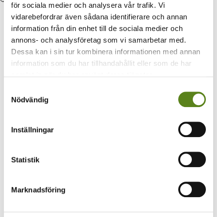
för sociala medier och analysera vår trafik. Vi
vidarebefordrar även sådana identifierare och annan
Boka
information från din enhet till de sociala medier och
annons- och analysföretag som vi samarbetar med.
Boka
Dessa kan i sin tur kombinera informationen med annan
information som du har tillhandahållit eller som de har
Våra resurser
samlat in när du har använt deras tjänster.
För filmare
För pedagoger
Samtyckesval
Nödvändig
För arrangörer
Aktuellt
Filmgalleri
Inställningar
TellUs
Kontakt
Våra resurser
Statistik
För filmare
För pedagoger
Marknadsföring
För arrangörer
Aktuellt
Filmgalleri