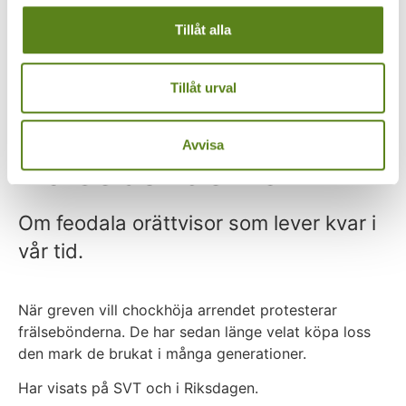
TellUs
Tillåt alla
Kontakt
Tillåt urval
Greven och
Avvisa
frälsebönderna
Om feodala orättvisor som lever kvar i
vår tid.
När greven vill chockhöja arrendet protesterar
frälsebönderna. De har sedan länge velat köpa loss
den mark de brukat i många generationer.
Har visats på SVT och i Riksdagen.