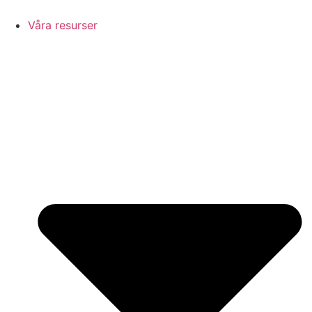
Hoppa
till
Våra resurser
innehåll