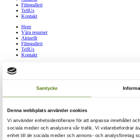
Filmgalleri
TellUs
Kontakt
Hem
Våra resurser
Aktuellt
Filmgalleri
TellUs
Kontakt
Övriga länkar
Om oss
Nyhetsbrev
Filmkommission
Samtycke
Informa
Filmarbetare i sydost
Lediga tjänster
Hitta till oss
Integritetspolicy
Denna webbplats använder cookies
Vi använder enhetsidentifierare för att anpassa innehållet och
Om oss
Nyhetsbrev
sociala medier och analysera vår trafik. Vi vidarebefordrar ä
Filmkommission
enhet till de sociala medier och annons- och analysföretag 
Filmarbetare i sydost