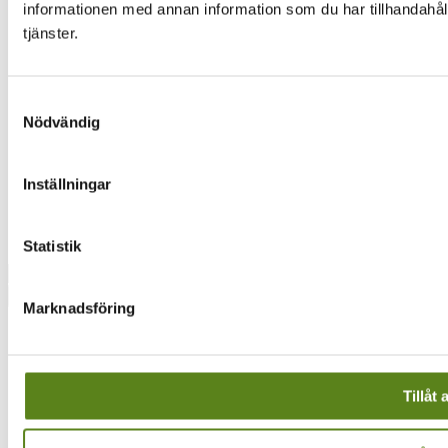
informationen med annan information som du har tillhandahåll
Lediga tjänster
Hitta till oss
tjänster.
Integritetspolicy
Digitala kanaler
Samtyckesval
Facebook
Nödvändig
Instagram
Vimeo
Inställningar
Facebook
Instagram
Vimeo
Statistik
Sök
Marknadsföring
Tillåt 