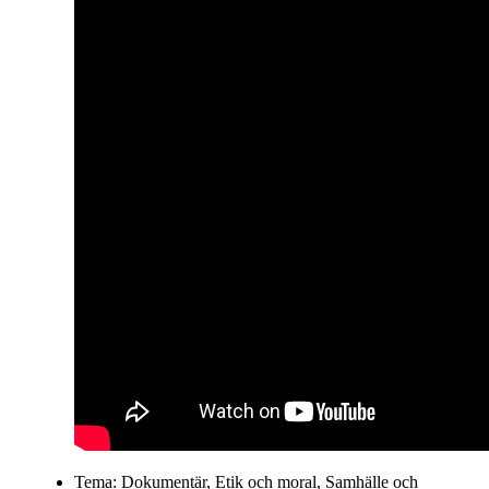
Tema:
Dokumentär
,
Etik och moral
,
Samhälle och