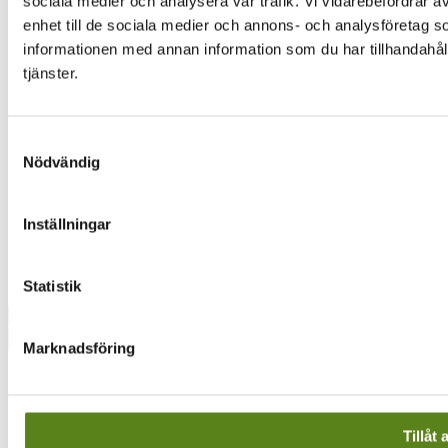
sociala medier och analysera vår trafik. Vi vidarebefordrar ä
Filmkommission
enhet till de sociala medier och annons- och analysföretag 
Filmarbetare i sydost
informationen med annan information som du har tillhandahåll
Lediga tjänster
Hitta till oss
tjänster.
Integritetspolicy
Digitala kanaler
Samtyckesval
Facebook
Nödvändig
Instagram
Vimeo
Inställningar
Facebook
Instagram
Vimeo
Statistik
Sök
Marknadsföring
Tillåt 