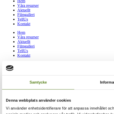
Hem
Våra resurser
Aktuellt
Filmgalleri
TellUs
Kontakt
Hem
Våra resurser
Aktuellt
Filmgalleri
TellUs
Kontakt
Övriga länkar
Om oss
Nyhetsbrev
Filmkommission
Samtycke
Informa
Filmarbetare i sydost
Lediga tjänster
Hitta till oss
Denna webbplats använder cookies
Integritetspolicy
Vi använder enhetsidentifierare för att anpassa innehållet och
Om oss
Nyhetsbrev