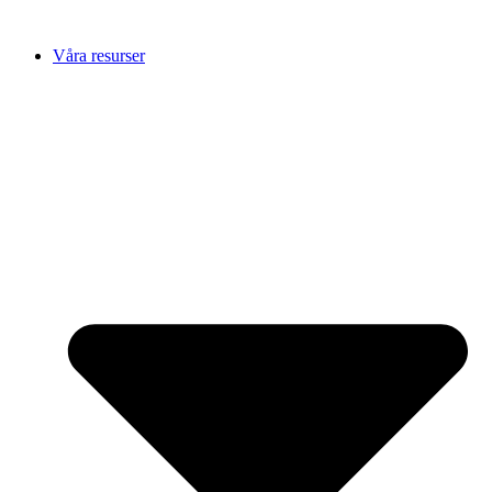
Hoppa
till
Våra resurser
innehåll