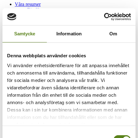
Våra resurser
För filmare
För pedagoger
För arrangörer
Aktuellt
Filmgalleri
Samtycke
Information
Om
TellUs
Kontakt
Våra resurser
Denna webbplats använder cookies
För filmare
För pedagoger
Vi använder enhetsidentifierare för att anpassa innehållet
För arrangörer
och annonserna till användarna, tillhandahålla funktioner
Aktuellt
för sociala medier och analysera vår trafik. Vi
Filmgalleri
TellUs
vidarebefordrar även sådana identifierare och annan
Kontakt
information från din enhet till de sociala medier och
annons- och analysföretag som vi samarbetar med.
Dessa kan i sin tur kombinera informationen med annan
information som du har tillhandahållit eller som de har
samlat in när du har använt deras tjänster.
För filmare
,
För Pedagoger
,
För Arrangörer
Samtyckesval
29 jun